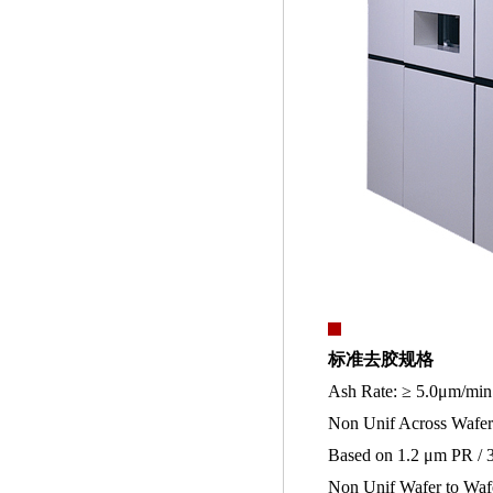
标准去胶规格
Ash Rate: ≥ 5.0μm/min
Non Unif Across Waf
Based on 1.2 μm PR /
Non Unif Wafer to Waf