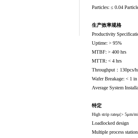
Particles: ≤ 0.04 Part
生产效率规格
Productivity Specificat
Uptime: > 95%
MTBF: > 400 hrs
MTTR: < 4 hrs
Throughput：130pcs/h
Wafer Breakage: < 1 i
Average System Installa
特定
High strip rateμ(> 5μm/m
Loadlocked design
Multiple process statio